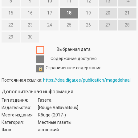
8
9
10
11
12
13
14
15
16
17
18
19
20
21
22
23
24
25
26
27
28
29
30
Выбранная дата
Содержание доступно
Ограниченное содержание
Постоянная ссылка:
https://dea.digar.ee/publication/magedehaal
Дополнительная информация
Тип издания:
Газета
Издательство:
[Rõuge Vallavalitsus]
Место издания:
Rõuge (2017-)
Категория:
Местные газеты
Язык:
эстонский