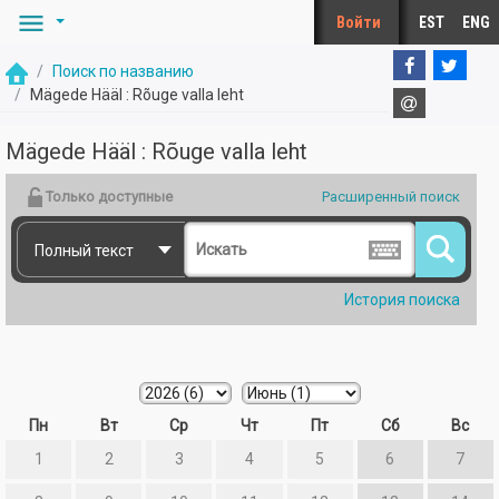
Перейти к основному содержанию
Войти
EST
ENG
Поиск по названию
Mägede Hääl : Rõuge valla leht
Mägede Hääl : Rõuge valla leht
Mägede Hääl : Rõuge valla leht
Только доступные
Расширенный поиск
Полный текст
История поиска
Пн
Вт
Ср
Чт
Пт
Сб
Вс
1
2
3
4
5
6
7