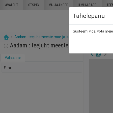
Mine põhisisu juurde
AVALEHT
OTSING
VÄLJAANDED
ILMUMISAEG
TEE
Tähelepanu
Süsteemi viga; võta mei
Aadam : teejuht meeste moe-ja ilumaailma : Anne & Stiil
n
Aadam : teejuht meeste moe-ja ilumaailma 
Väljaanne
Sisu