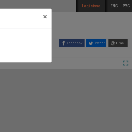
Logi sisse
ENG
РУС
×
Facebook
Twitter
E-mail