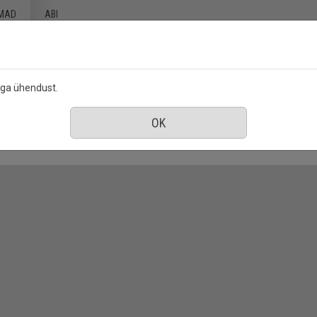
MAD
ABI
ega ühendust.
ovember 2022
: Anne & Stiil, nr. 1, november 2022