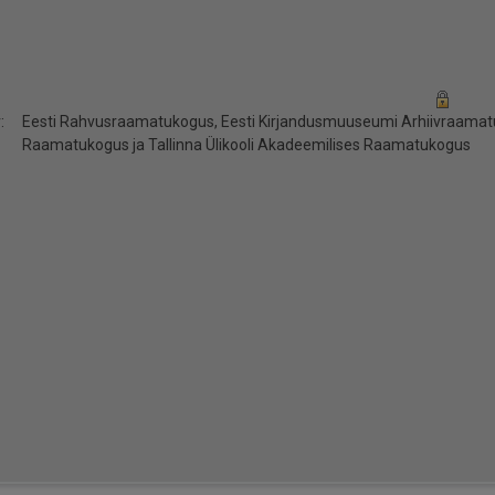
:
Eesti Rahvusraamatukogus, Eesti Kirjandusmuuseumi Arhiivraamatuk
Raamatukogus ja Tallinna Ülikooli Akadeemilises Raamatukogus