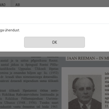
MAD
ABI
ega ühendust.
 Põllumajanduse Seltsi väljaanne
september 1995
ience : Akadeemilise Põllumajanduse Seltsi vä