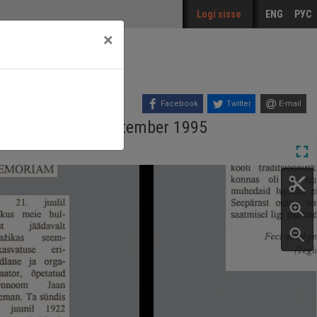
Logi sisse
ENG
РУС
×
Facebook
Twitter
E-mail
ljaanne, nr. 4, september 1995