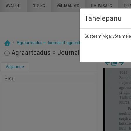
Mine põhisisu juurde
AVALEHT
OTSING
VÄLJAANDED
ILMUMISAEG
TEE
Tähelepanu
Süsteemi viga; võta mei
Agraarteadus = Journal of agricultural science : Akadeemilise
Agraarteadus = Journal of agricultural sc
Väljaanne
Sisu