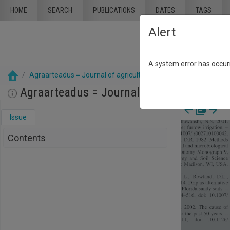
Skip to main content
HOME
SEARCH
PUBLICATIONS
DATES
TAGS
Alert
A system error has occurr
Agraarteadus = Journal of agricultural science : Akadeemilise
Agraarteadus = Journal of agricultural s
Issue
Contents