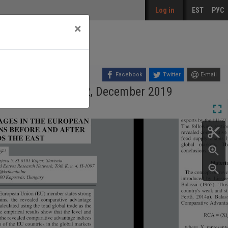
Log in
EST
РУС
×
Facebook
Twitter
E-mail
väljaanne, Number 2, December 2019