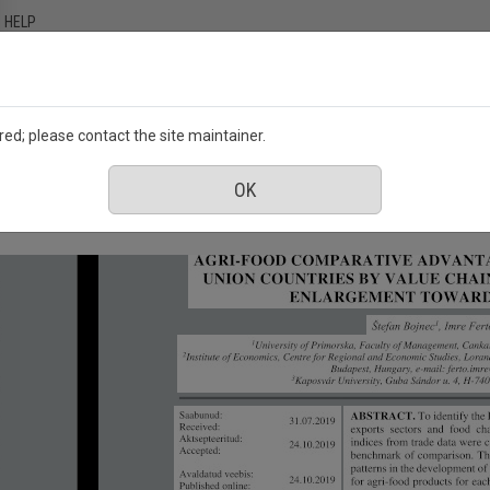
HELP
ed; please contact the site maintainer.
 Põllumajanduse Seltsi väljaanne
December 2019
cience : Akadeemilise Põllumajanduse Seltsi 