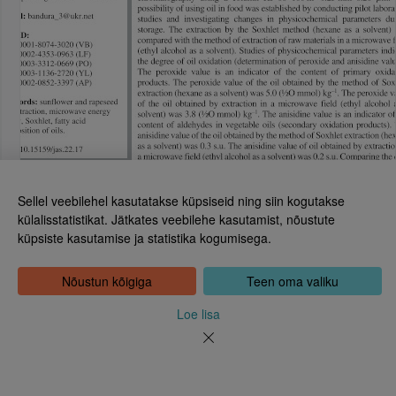
Sellel veebilehel kasutatakse küpsiseid ning siin kogutakse
külalisstatistikat. Jätkates veebilehe kasutamist, nõustute
küpsiste kasutamise ja statistika kogumisega.
Eesti Rahvusraamatukogu
Tõnismägi 2, 15189 Tallinn
Kontakt: 6307 100
Nõustun kõigiga
Teen oma valiku
dea@rara.ee
Tutvustus
Loe lisa
Küpsiste info
Tagasiside
Abi
Uudised
Rahvusraamatukogu isikuandmete töötlemise korrast