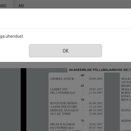
MAD
ABI
ega ühendust.
 Põllumajanduse Seltsi väljaanne
juuni 2022
ence : Akadeemilise Põllumajanduse Seltsi väl