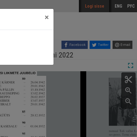
Logi sisse
ENG
РУС
×
Facebook
Twitter
E-mail
jaanne, nr. 1, juuni 2022