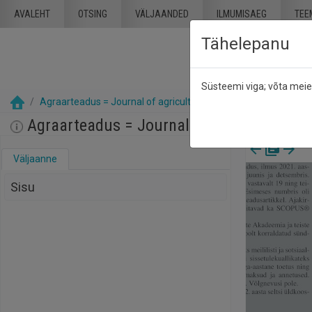
Mine põhisisu juurde
AVALEHT
OTSING
VÄLJAANDED
ILMUMISAEG
TEE
Tähelepanu
Süsteemi viga; võta mei
Agraarteadus = Journal of agricultural science : Akadeemilise
Agraarteadus = Journal of agricultural sci
Väljaanne
Sisu