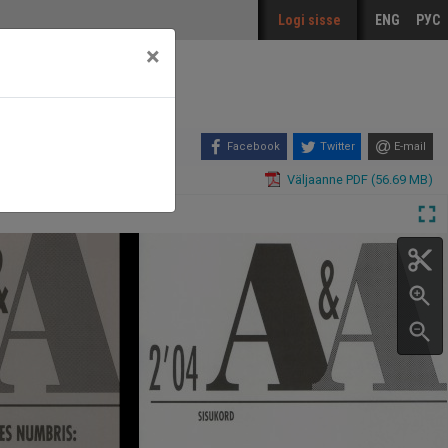
Logi sisse
ENG
РУС
×
Facebook
Twitter
E-mail
Väljaanne PDF (56.69 MB)