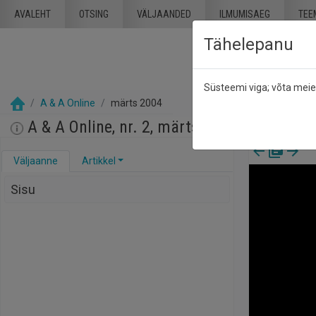
Mine põhisisu juurde
AVALEHT
OTSING
VÄLJAANDED
ILMUMISAEG
TEE
Tähelepanu
Süsteemi viga; võta mei
A & A Online
märts 2004
A & A Online, nr. 2, märts 2004
Väljaanne
Artikkel
Sisu