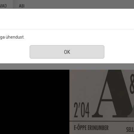
MAD
ABI
ega ühendust.