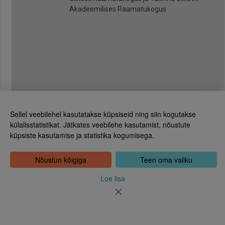
Akadeemilises Raamatukogus
Sellel veebilehel kasutatakse küpsiseid ning siin kogutakse
külalisstatistikat. Jätkates veebilehe kasutamist, nõustute
küpsiste kasutamise ja statistika kogumisega.
Eesti Rahvusraamatukogu
Tõnismägi 2, 15189 Tallinn
Kontakt: 6307 100
Nõustun kõigiga
Teen oma valiku
dea@rara.ee
Tutvustus
Loe lisa
Küpsiste info
Tagasiside
Abi
Uudised
Rahvusraamatukogu isikuandmete töötlemise korrast