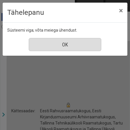
Mine põhisisu juurde
Logi sisse
ENG
РУС
×
Tähelepanu
A & A Online, nr. 6, november 2005
Süsteemi viga; võta meiega ühendust.
Kättesaadav:
Eesti Rahvusraamatukogus, Eesti
Kirjandusmuuseumi Arhiivraamatukogus,
Tallinna Tehnikaülikooli Raamatukogus, Tartu
Ülikooli Raamatukogus ja Tallinna Ülikooli