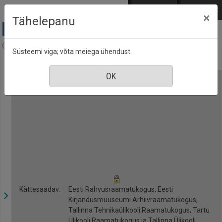
Mine põhisisu juurde
Logi sisse
ENG
РУС
×
Tähelepanu
A & A Online, nr. 2, märts 2007
Süsteemi viga; võta meiega ühendust.
Kättesaadav:
Eesti Rahvusraamatukogus, Eesti
Kirjandusmuuseumi Arhiivraamatukogus,
Tallinna Tehnikaülikooli Raamatukogus, Tartu
Ülikooli Raamatukogus ja Tallinna Ülikooli