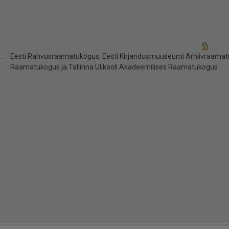
:
Eesti Rahvusraamatukogus, Eesti Kirjandusmuuseumi Arhiivraamatuk
Raamatukogus ja Tallinna Ülikooli Akadeemilises Raamatukogus