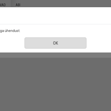
MAD
ABI
ega ühendust.