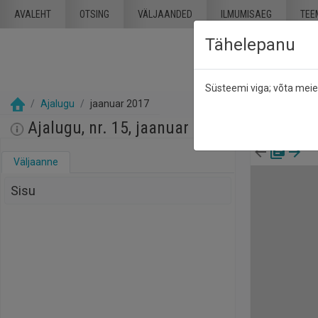
Mine põhisisu juurde
AVALEHT
OTSING
VÄLJAANDED
ILMUMISAEG
TEE
Tähelepanu
Süsteemi viga; võta mei
Ajalugu
jaanuar 2017
Ajalugu, nr. 15, jaanuar 2017
Väljaanne
Sisu