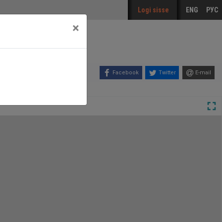
Logi sisse
ENG
РУС
×
Facebook
Twitter
E-mail