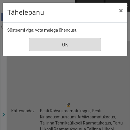
Mine põhisisu juurde
Logi sisse
ENG
РУС
×
Tähelepanu
Ajalugu, nr. 15, jaanuar 2017
Süsteemi viga; võta meiega ühendust.
Kättesaadav:
Eesti Rahvusraamatukogus, Eesti
Kirjandusmuuseumi Arhiivraamatukogus,
Tallinna Tehnikaülikooli Raamatukogus, Tartu
Ülikooli Raamatukogus ja Tallinna Ülikooli