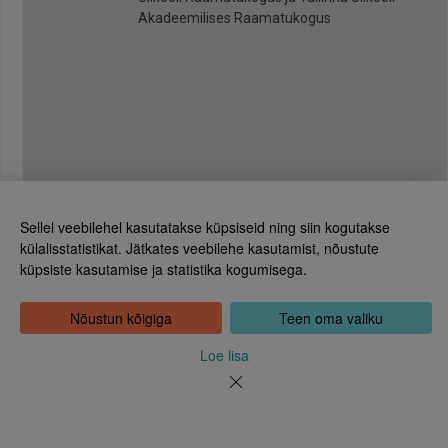
Akadeemilises Raamatukogus
Sellel veebilehel kasutatakse küpsiseid ning siin kogutakse
külalisstatistikat. Jätkates veebilehe kasutamist, nõustute
küpsiste kasutamise ja statistika kogumisega.
Eesti Rahvusraamatukogu
Tõnismägi 2, 15189 Tallinn
Kontakt: 6307 100
Nõustun kõigiga
Teen oma valiku
dea@rara.ee
Tutvustus
Loe lisa
Küpsiste info
Tagasiside
Abi
Uudised
Rahvusraamatukogu isikuandmete töötlemise korrast