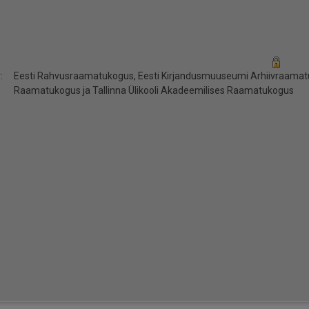
:
Eesti Rahvusraamatukogus, Eesti Kirjandusmuuseumi Arhiivraamatuk
Raamatukogus ja Tallinna Ülikooli Akadeemilises Raamatukogus