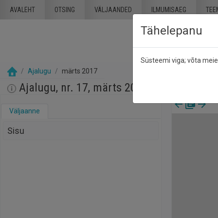
Mine põhisisu juurde
AVALEHT
OTSING
VÄLJAANDED
ILMUMISAEG
TEE
Tähelepanu
Süsteemi viga; võta mei
Ajalugu
märts 2017
Ajalugu, nr. 17, märts 2017
Väljaanne
Sisu