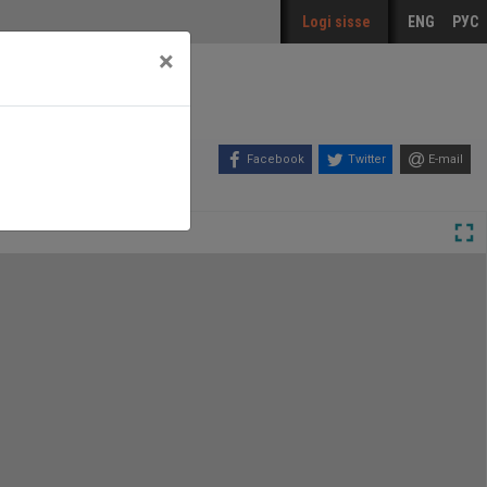
Logi sisse
ENG
РУС
×
Facebook
Twitter
E-mail