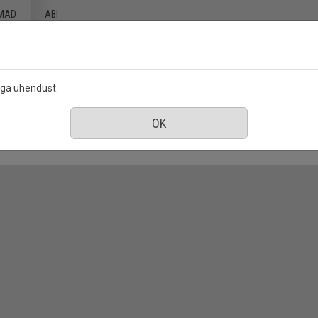
MAD
ABI
ega ühendust.