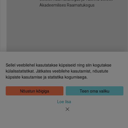
Akadeemilises Raamatukogus
Sellel veebilehel kasutatakse küpsiseid ning siin kogutakse
külalisstatistikat. Jätkates veebilehe kasutamist, nõustute
küpsiste kasutamise ja statistika kogumisega.
Eesti Rahvusraamatukogu
Tõnismägi 2, 15189 Tallinn
Kontakt: 6307 100
Nõustun kõigiga
Teen oma valiku
dea@rara.ee
Tutvustus
Loe lisa
Küpsiste info
Tagasiside
Abi
Uudised
Rahvusraamatukogu isikuandmete töötlemise korrast