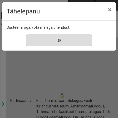
Mine põhisisu juurde
Logi sisse
ENG
РУС
×
Tähelepanu
Ajalugu, nr. 20, juuni 2017
Süsteemi viga; võta meiega ühendust.
Kättesaadav:
Eesti Rahvusraamatukogus, Eesti
Kirjandusmuuseumi Arhiivraamatukogus,
Tallinna Tehnikaülikooli Raamatukogus, Tartu
Ülikooli Raamatukogus ja Tallinna Ülikooli