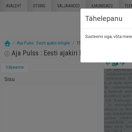
Mine põhisisu juurde
AVALEHT
OTSING
VÄLJAANDED
ILMUMISAEG
TEE
Tähelepanu
Süsteemi viga; võta mei
Aja Pulss : Eesti ajakiri kõigile
15 veebruar 1985
Aja Pulss : Eesti ajakiri kõigile, nr. 4, 15 
Väljaanne
Sisu