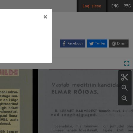
Logi sisse
ENG
РУС
×
Facebook
Twitter
E-mail