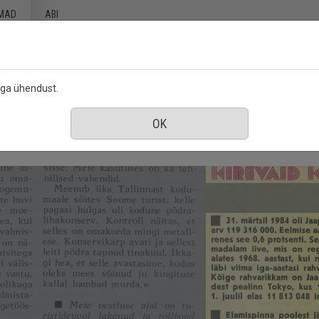
MAD
ABI
ega ühendust.
veebruar 1985