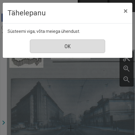
Mine põhisisu juurde
Logi sisse
ENG
РУС
×
Tähelepanu
Aja Pulss : Eesti ajakiri kõigile, nr. 4, 15 veebruar
Süsteemi viga; võta meiega ühendust.
1985