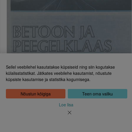
Sellel veebilehel kasutatakse küpsiseid ning siin kogutakse
külalisstatistikat. Jätkates veebilehe kasutamist, nõustute
küpsiste kasutamise ja statistika kogumisega.
Eesti Rahvusraamatukogu
Tõnismägi 2, 15189 Tallinn
Kontakt: 6307 100
Nõustun kõigiga
Teen oma valiku
dea@rara.ee
Tutvustus
Loe lisa
Küpsiste info
Tagasiside
Abi
Uudised
Rahvusraamatukogu isikuandmete töötlemise korrast