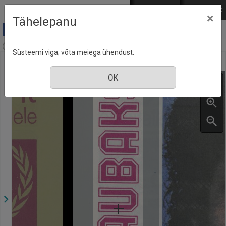
Mine põhisisu juurde
Logi sisse
ENG
РУС
×
Tähelepanu
Aja Pulss : Eesti ajakiri kõigile, nr. 6, 15 märts 1985
Süsteemi viga; võta meiega ühendust.