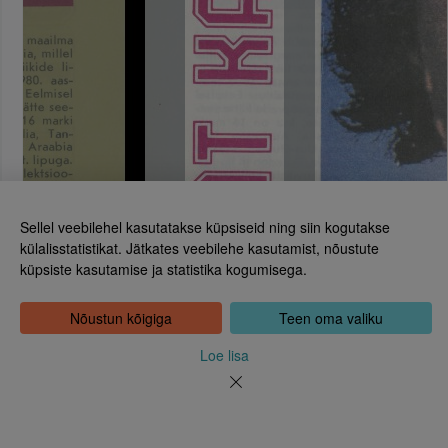
Sellel veebilehel kasutatakse küpsiseid ning siin kogutakse
külalisstatistikat. Jätkates veebilehe kasutamist, nõustute
küpsiste kasutamise ja statistika kogumisega.
Eesti Rahvusraamatukogu
Tõnismägi 2, 15189 Tallinn
Kontakt: 6307 100
Nõustun kõigiga
Teen oma valiku
dea@rara.ee
Tutvustus
Loe lisa
Küpsiste info
Tagasiside
Abi
Uudised
Rahvusraamatukogu isikuandmete töötlemise korrast