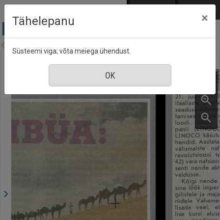
Mine põhisisu juurde
Logi sisse
ENG
РУС
×
Tähelepanu
Aja Pulss : Eesti ajakiri kõigile, nr. 13, 1 juuli 1986
Süsteemi viga; võta meiega ühendust.