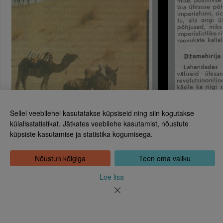
Sellel veebilehel kasutatakse küpsiseid ning siin kogutakse
külalisstatistikat. Jätkates veebilehe kasutamist, nõustute
küpsiste kasutamise ja statistika kogumisega.
Eesti Rahvusraamatukogu
Tõnismägi 2, 15189 Tallinn
Kontakt: 6307 100
Nõustun kõigiga
Teen oma valiku
dea@rara.ee
Tutvustus
Loe lisa
Küpsiste info
Tagasiside
Abi
Uudised
Rahvusraamatukogu isikuandmete töötlemise korrast