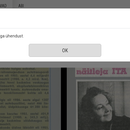
MAD
ABI
ega ühendust.
ärts 1987