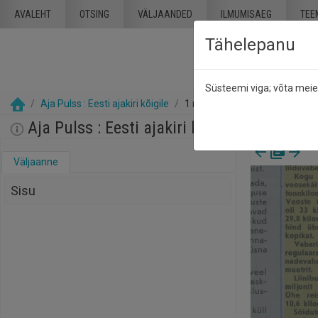
Mine põhisisu juurde
AVALEHT
OTSING
VÄLJAANDED
ILMUMISAEG
TEE
Tähelepanu
Süsteemi viga; võta mei
Aja Pulss : Eesti ajakiri kõigile
1 märts 1987
Aja Pulss : Eesti ajakiri kõigile, nr. 5, 1 m
Väljaanne
Sisu