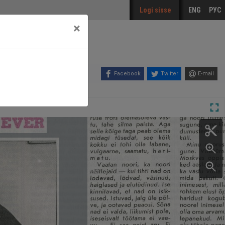
Logi sisse
ENG
РУС
×
Facebook
Twitter
E-mail