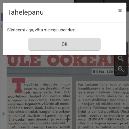
Mine põhisisu juurde
Logi sisse
ENG
РУС
×
Tähelepanu
Aja Pulss : Eesti ajakiri kõigile, nr. 5, 1 märts 1987
Süsteemi viga; võta meiega ühendust.