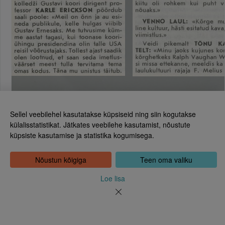
eht 12
Sellel veebilehel kasutatakse küpsiseid ning siin kogutakse
külalisstatistikat. Jätkates veebilehe kasutamist, nõustute
küpsiste kasutamise ja statistika kogumisega.
Eesti Rahvusraamatukogu
Tõnismägi 2, 15189 Tallinn
Kontakt: 6307 100
Nõustun kõigiga
Teen oma valiku
dea@rara.ee
Tutvustus
Loe lisa
Küpsiste info
Tagasiside
Abi
Uudised
Rahvusraamatukogu isikuandmete töötlemise korrast