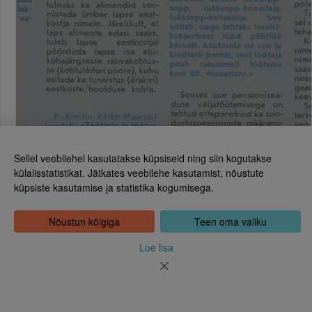
Sellel veebilehel kasutatakse küpsiseid ning siin kogutakse
külalisstatistikat. Jätkates veebilehe kasutamist, nõustute
küpsiste kasutamise ja statistika kogumisega.
Eesti Rahvusraamatukogu
Tõnismägi 2, 15189 Tallinn
Kontakt: 6307 100
Nõustun kõigiga
Teen oma valiku
dea@rara.ee
Tutvustus
Loe lisa
Küpsiste info
Tagasiside
Abi
Uudised
Rahvusraamatukogu isikuandmete töötlemise korrast