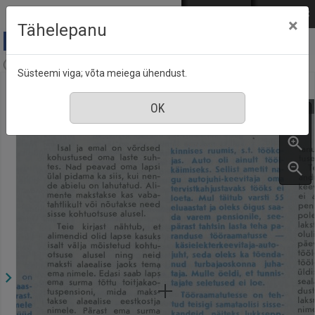
Mine põhisisu juurde
Logi sisse
ENG
РУС
×
Tähelepanu
Aja Pulss : Eesti ajakiri kõigile, nr. 8, 15 aprill 1987
Süsteemi viga; võta meiega ühendust.