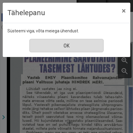
Mine põhisisu juurde
Logi sisse
ENG
РУС
×
Tähelepanu
Aja Pulss : Eesti ajakiri kõigile, nr. 10, 15 mai 1987
Süsteemi viga; võta meiega ühendust.