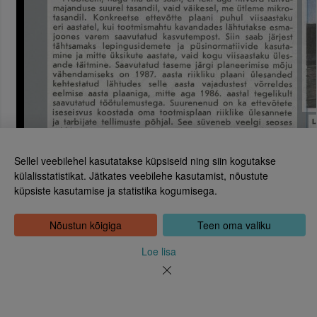
Sellel veebilehel kasutatakse küpsiseid ning siin kogutakse
külalisstatistikat. Jätkates veebilehe kasutamist, nõustute
küpsiste kasutamise ja statistika kogumisega.
Eesti Rahvusraamatukogu
Tõnismägi 2, 15189 Tallinn
Kontakt: 6307 100
Nõustun kõigiga
Teen oma valiku
dea@rara.ee
Tutvustus
Loe lisa
Küpsiste info
Tagasiside
Abi
Uudised
Rahvusraamatukogu isikuandmete töötlemise korrast