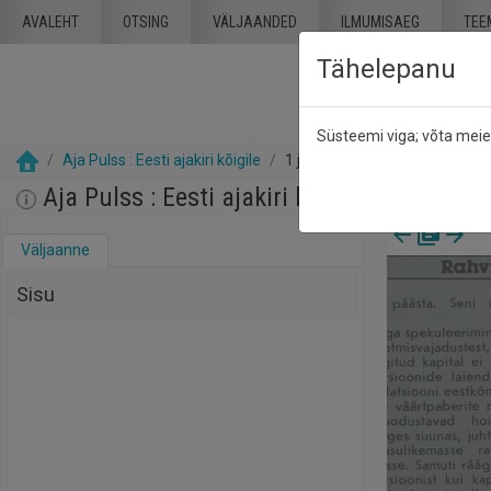
Mine põhisisu juurde
AVALEHT
OTSING
VÄLJAANDED
ILMUMISAEG
TEE
Tähelepanu
Süsteemi viga; võta mei
Aja Pulss : Eesti ajakiri kõigile
1 juuli 1987
Aja Pulss : Eesti ajakiri kõigile, nr. 13, 1 j
Väljaanne
Sisu