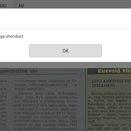
MAD
ABI
ega ühendust.
uuli 1987