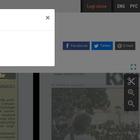
Logi sisse
ENG
РУС
×
Facebook
Twitter
E-mail