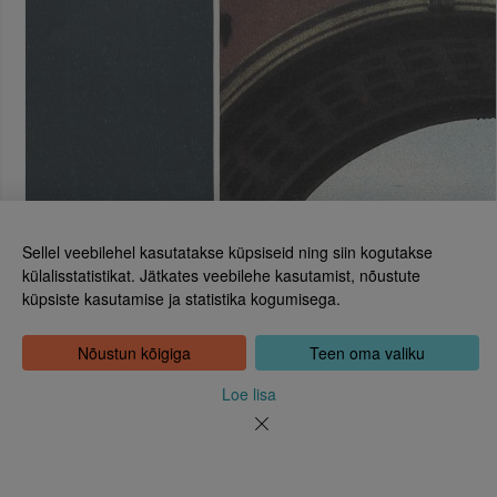
Sellel veebilehel kasutatakse küpsiseid ning siin kogutakse
külalisstatistikat. Jätkates veebilehe kasutamist, nõustute
küpsiste kasutamise ja statistika kogumisega.
Eesti Rahvusraamatukogu
Tõnismägi 2, 15189 Tallinn
Kontakt: 6307 100
Nõustun kõigiga
Teen oma valiku
dea@rara.ee
Tutvustus
Loe lisa
Küpsiste info
Tagasiside
Abi
Uudised
Rahvusraamatukogu isikuandmete töötlemise korrast