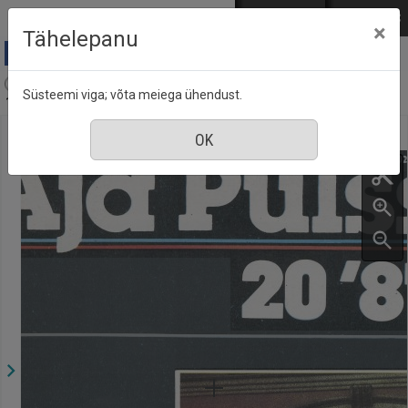
Mine põhisisu juurde
Logi sisse
ENG
РУС
×
Tähelepanu
Aja Pulss : Eesti ajakiri kõigile, nr. 20, 15 oktoober
Süsteemi viga; võta meiega ühendust.
1987