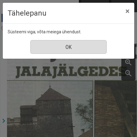
Mine põhisisu juurde
Logi sisse
ENG
РУС
×
Tähelepanu
Aja Pulss : Eesti ajakiri kõigile, nr. 9, 1 mai 1988
Süsteemi viga; võta meiega ühendust.