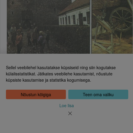
Sellel veebilehel kasutatakse küpsiseid ning siin kogutakse
külalisstatistikat. Jätkates veebilehe kasutamist, nõustute
küpsiste kasutamise ja statistika kogumisega.
Eesti Rahvusraamatukogu
Tõnismägi 2, 15189 Tallinn
Kontakt: 6307 100
Nõustun kõigiga
Teen oma valiku
dea@rara.ee
Tutvustus
Loe lisa
Küpsiste info
Tagasiside
Abi
Uudised
Rahvusraamatukogu isikuandmete töötlemise korrast