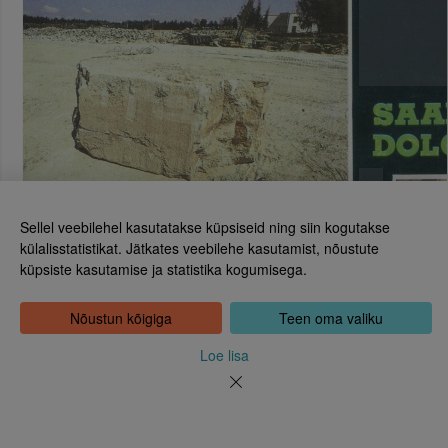
Sellel veebilehel kasutatakse küpsiseid ning siin kogutakse
külalisstatistikat. Jätkates veebilehe kasutamist, nõustute
küpsiste kasutamise ja statistika kogumisega.
Eesti Rahvusraamatukogu
Tõnismägi 2, 15189 Tallinn
Kontakt: 6307 100
Nõustun kõigiga
Teen oma valiku
dea@rara.ee
Tutvustus
Loe lisa
Küpsiste info
Tagasiside
Abi
Uudised
Rahvusraamatukogu isikuandmete töötlemise korrast