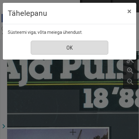
Mine põhisisu juurde
Logi sisse
ENG
РУС
×
Tähelepanu
Aja Pulss : Eesti ajakiri kõigile, nr. 18, 15 september
Süsteemi viga; võta meiega ühendust.
1988