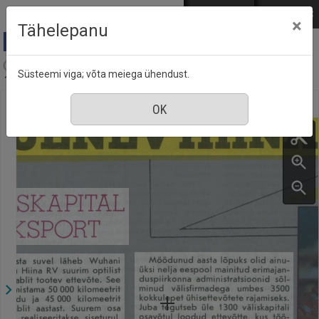
Mine põhisisu juurde
Logi sisse
ENG
РУС
×
Tähelepanu
Aja Pulss : Eesti ajakiri kõigile, nr. 20, 15 oktoober
Süsteemi viga; võta meiega ühendust.
1988