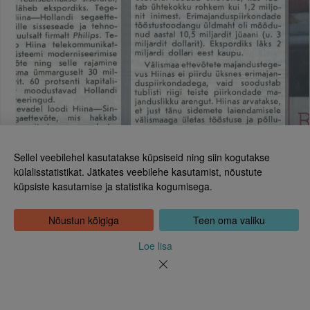
Sellel veebilehel kasutatakse küpsiseid ning siin kogutakse
külalisstatistikat. Jätkates veebilehe kasutamist, nõustute
küpsiste kasutamise ja statistika kogumisega.
Eesti Rahvusraamatukogu
Tõnismägi 2, 15189 Tallinn
Kontakt: 6307 100
Nõustun kõigiga
Teen oma valiku
dea@rara.ee
Tutvustus
Loe lisa
Küpsiste info
Tagasiside
Abi
Uudised
Rahvusraamatukogu isikuandmete töötlemise korrast