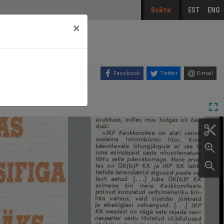
Войти
EST
ENG
×
Facebook
Twitter
E-mail