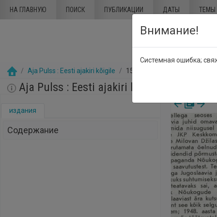
Перейти к основному содержанию
НА ГЛАВНУЮ
ПОИСК
ПУБЛИКАЦИИ
ДАТЫ
ТЕМЫ
Внимание!
Системная ошибка; свя
Aja Pulss : Eesti ajakiri kõigile
15 Июнь 1989
Aja Pulss : Eesti ajakiri kõigile, Номер 1
издания
Содержание