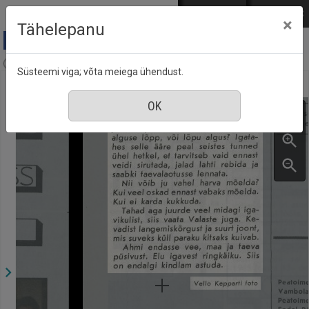
Mine põhisisu juurde
Logi sisse
ENG
РУС
×
Tähelepanu
Aja Pulss : Eesti ajakiri kõigile, nr. 12, 15 juuni 1989
Süsteemi viga; võta meiega ühendust.