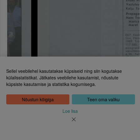
Sellel veebilehel kasutatakse küpsiseid ning siin kogutakse
külalisstatistikat. Jätkates veebilehe kasutamist, nõustute
küpsiste kasutamise ja statistika kogumisega.
Eesti Rahvusraamatukogu
Leht 32
Tõnismägi 2, 15189 Tallinn
Kontakt: 6307 100
Nõustun kõigiga
Teen oma valiku
dea@rara.ee
Tutvustus
Loe lisa
Küpsiste info
Tagasiside
Abi
Uudised
Rahvusraamatukogu isikuandmete töötlemise korrast