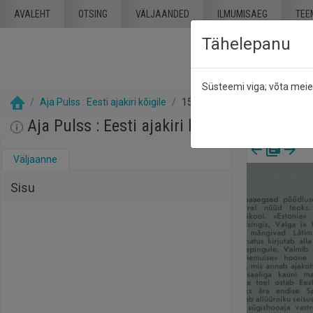
Mine põhisisu juurde
AVALEHT
OTSING
VÄLJAANDED
ILMUMISAEG
TEE
Tähelepanu
Süsteemi viga; võta mei
Aja Pulss : Eesti ajakiri kõigile
15 jaanuar 1990
Aja Pulss : Eesti ajakiri kõigile, nr. 2, 15 
Väljaanne
Sisu