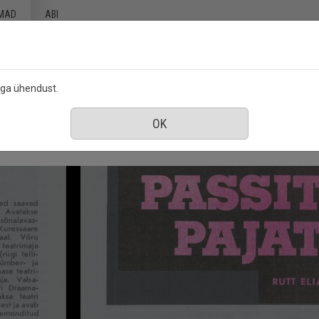
MAD
ABI
ega ühendust.
jaanuar 1990