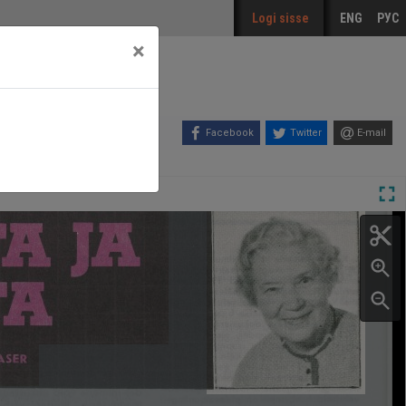
Logi sisse
ENG
РУС
×
Facebook
Twitter
E-mail