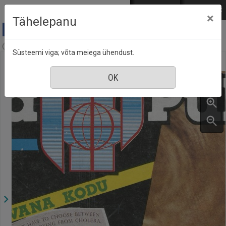
Mine põhisisu juurde
Logi sisse
ENG
РУС
×
Tähelepanu
Aja Pulss : Eesti ajakiri kõigile, nr. 3, 1 veebruar 1990
Süsteemi viga; võta meiega ühendust.