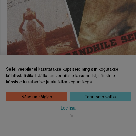
Sellel veebilehel kasutatakse küpsiseid ning siin kogutakse
külalisstatistikat. Jätkates veebilehe kasutamist, nõustute
küpsiste kasutamise ja statistika kogumisega.
Eesti Rahvusraamatukogu
Tõnismägi 2, 15189 Tallinn
Kontakt: 6307 100
Nõustun kõigiga
Teen oma valiku
dea@rara.ee
Tutvustus
Loe lisa
Küpsiste info
Tagasiside
Abi
Uudised
Rahvusraamatukogu isikuandmete töötlemise korrast