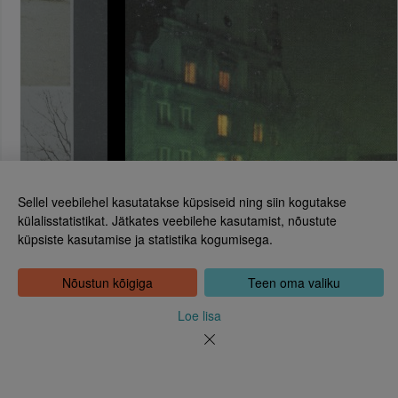
Sellel veebilehel kasutatakse küpsiseid ning siin kogutakse
külalisstatistikat. Jätkates veebilehe kasutamist, nõustute
küpsiste kasutamise ja statistika kogumisega.
Eesti Rahvusraamatukogu
Tõnismägi 2, 15189 Tallinn
Kontakt: 6307 100
Nõustun kõigiga
Teen oma valiku
dea@rara.ee
Tutvustus
Loe lisa
Küpsiste info
Tagasiside
Abi
Uudised
Rahvusraamatukogu isikuandmete töötlemise korrast