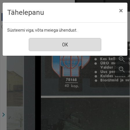
Mine põhisisu juurde
Logi sisse
ENG
РУС
×
Tähelepanu
Aja Pulss : Eesti ajakiri kõigile, nr. 5, 1 märts 1990
Süsteemi viga; võta meiega ühendust.