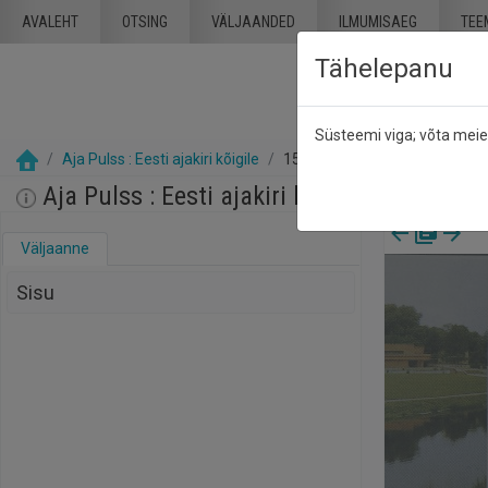
Mine põhisisu juurde
AVALEHT
OTSING
VÄLJAANDED
ILMUMISAEG
TEE
Tähelepanu
Süsteemi viga; võta mei
Aja Pulss : Eesti ajakiri kõigile
15 september 1990
Aja Pulss : Eesti ajakiri kõigile, nr. 18, 1
Väljaanne
Sisu