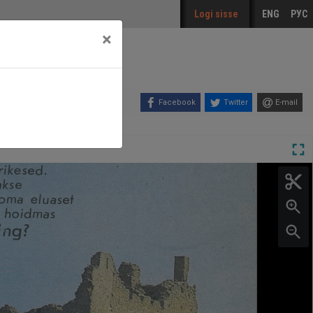
Logi sisse
ENG
РУС
×
Facebook
Twitter
E-mail