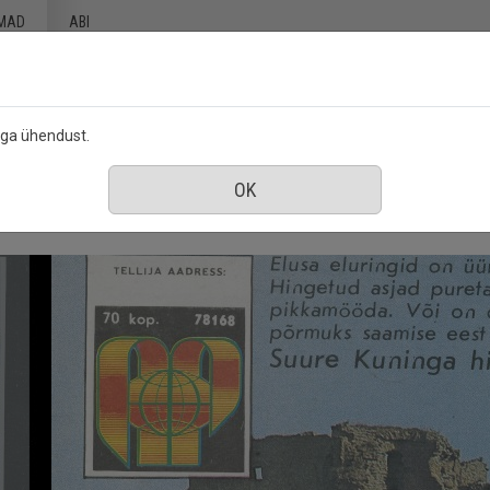
MAD
ABI
ega ühendust.
5 september 1990