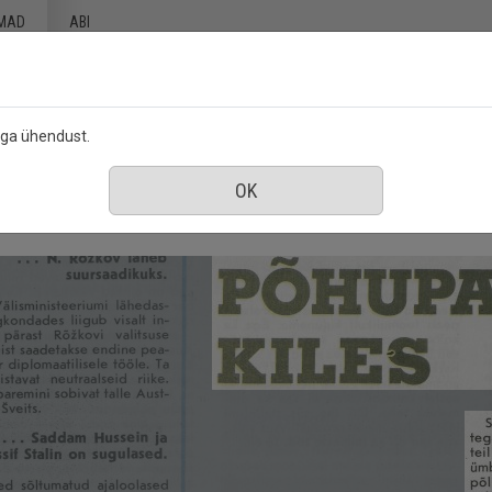
MAD
ABI
ega ühendust.
5 detsember 1990