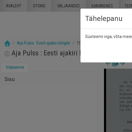
Mine põhisisu juurde
AVALEHT
OTSING
VÄLJAANDED
ILMUMISAEG
TEE
Tähelepanu
Süsteemi viga; võta mei
Aja Pulss : Eesti ajakiri kõigile
15 detsember 1990
Aja Pulss : Eesti ajakiri kõigile, nr. 24, 1
Väljaanne
Sisu