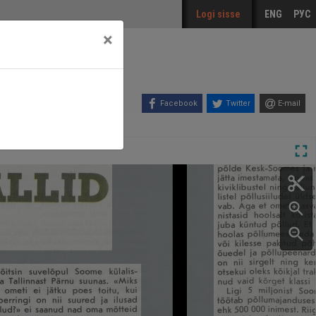
Logi sisse
ENG
РУС
×
Facebook
Twitter
E-mail