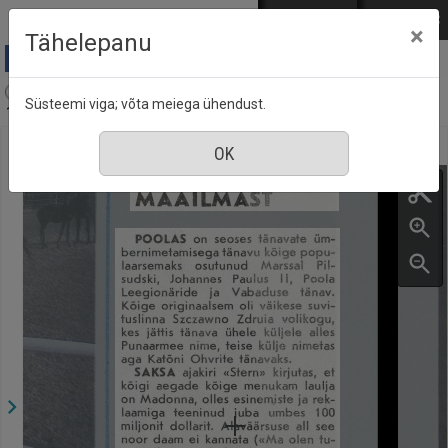
Mine põhisisu juurde
Logi sisse
ENG
РУС
×
Tähelepanu
Aja Pulss : Eesti ajakiri kõigile, nr. 24, 15 detsember
Süsteemi viga; võta meiega ühendust.
1990