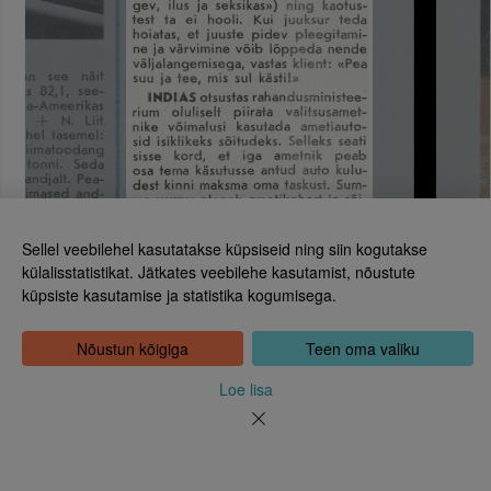
Sellel veebilehel kasutatakse küpsiseid ning siin kogutakse
külalisstatistikat. Jätkates veebilehe kasutamist, nõustute
küpsiste kasutamise ja statistika kogumisega.
Eesti Rahvusraamatukogu
Tõnismägi 2, 15189 Tallinn
Kontakt: 6307 100
Nõustun kõigiga
Teen oma valiku
dea@rara.ee
Tutvustus
Loe lisa
Küpsiste info
Tagasiside
Abi
Uudised
Rahvusraamatukogu isikuandmete töötlemise korrast