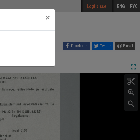
Logi sisse
ENG
РУС
×
Facebook
Twitter
E-mail