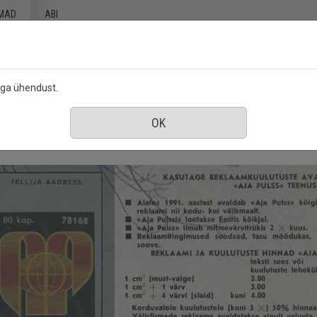
MAD
ABI
ega ühendust.
aanuar 1991