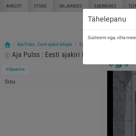
Mine põhisisu juurde
AVALEHT
OTSING
VÄLJAANDED
ILMUMISAEG
TEE
Tähelepanu
Süsteemi viga; võta mei
Aja Pulss : Eesti ajakiri kõigile
1 jaanuar 1991
Aja Pulss : Eesti ajakiri kõigile, nr. 1, 1 j
Väljaanne
Sisu