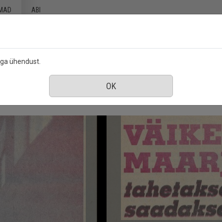
MAD
ABI
ega ühendust.
eebruar 1991