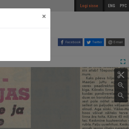
Logi sisse
ENG
РУС
×
Facebook
Twitter
E-mail