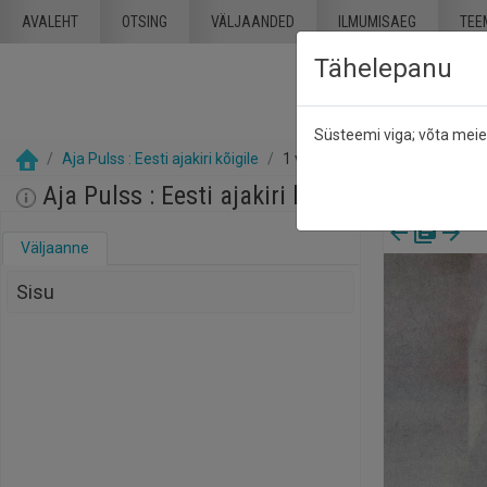
Mine põhisisu juurde
AVALEHT
OTSING
VÄLJAANDED
ILMUMISAEG
TEE
Tähelepanu
Süsteemi viga; võta mei
Aja Pulss : Eesti ajakiri kõigile
1 veebruar 1991
Aja Pulss : Eesti ajakiri kõigile, nr. 3, 1 v
Väljaanne
Sisu