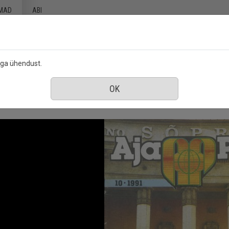
MAD
ABI
ega ühendust.
 mai 1991