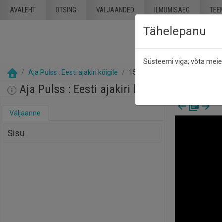
Mine põhisisu juurde
AVALEHT
OTSING
VÄLJAANDED
ILMUMISAEG
TEE
Tähelepanu
Süsteemi viga; võta mei
Aja Pulss : Eesti ajakiri kõigile
15 mai 1991
Aja Pulss : Eesti ajakiri kõigile, nr. 10, 15
Väljaanne
Sisu