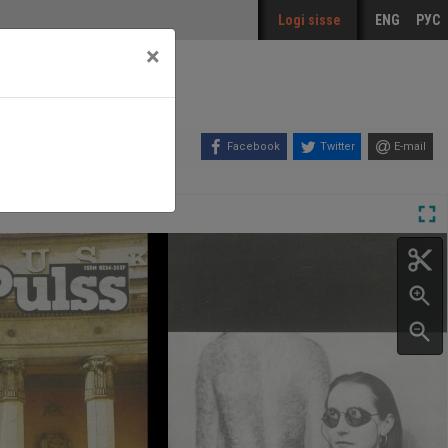
Logi sisse
ENG
РУС
×
Facebook
Twitter
E-mail