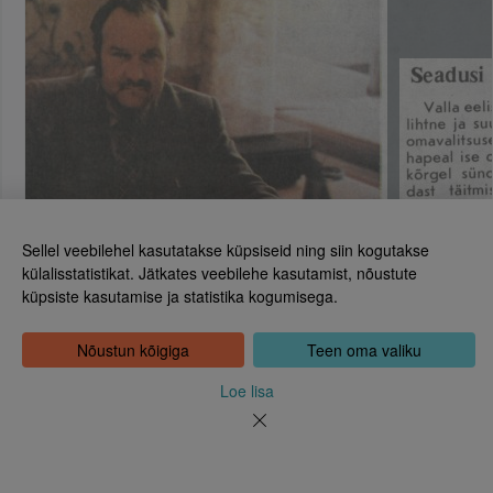
Sellel veebilehel kasutatakse küpsiseid ning siin kogutakse
külalisstatistikat. Jätkates veebilehe kasutamist, nõustute
küpsiste kasutamise ja statistika kogumisega.
Eesti Rahvusraamatukogu
Tõnismägi 2, 15189 Tallinn
Kontakt: 6307 100
Nõustun kõigiga
Teen oma valiku
dea@rara.ee
Tutvustus
Loe lisa
Küpsiste info
Tagasiside
Abi
Uudised
Rahvusraamatukogu isikuandmete töötlemise korrast