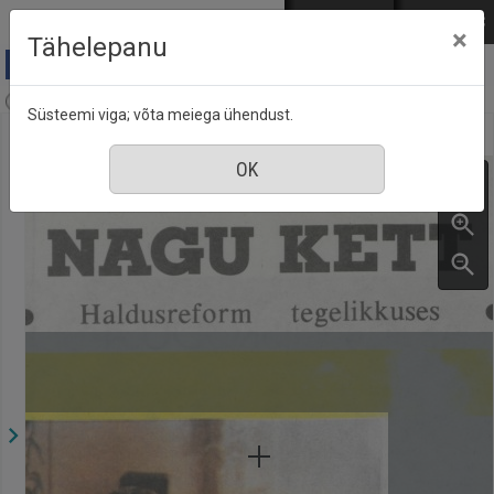
Mine põhisisu juurde
Logi sisse
ENG
РУС
×
Tähelepanu
Aja Pulss : Eesti ajakiri kõigile, nr. 16, 15 august 1991
Süsteemi viga; võta meiega ühendust.