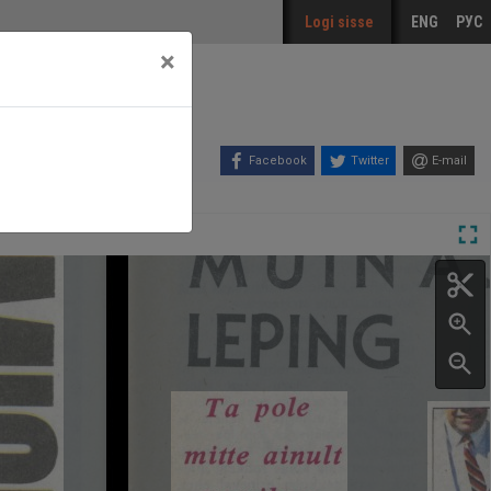
Logi sisse
ENG
РУС
×
Facebook
Twitter
E-mail