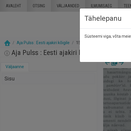
Mine põhisisu juurde
AVALEHT
OTSING
VÄLJAANDED
ILMUMISAEG
TEE
Tähelepanu
Süsteemi viga; võta mei
Aja Pulss : Eesti ajakiri kõigile
15 november 1991
Aja Pulss : Eesti ajakiri kõigile, nr. 22, 1
Väljaanne
Sisu