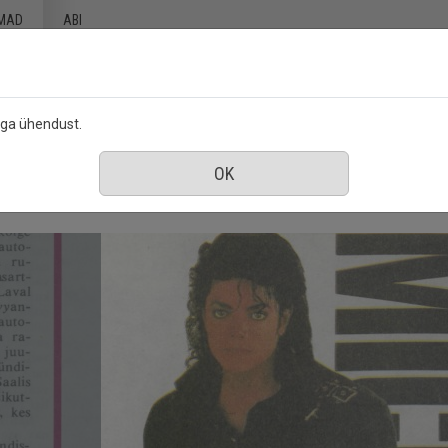
MAD
ABI
ega ühendust.
5 november 1991