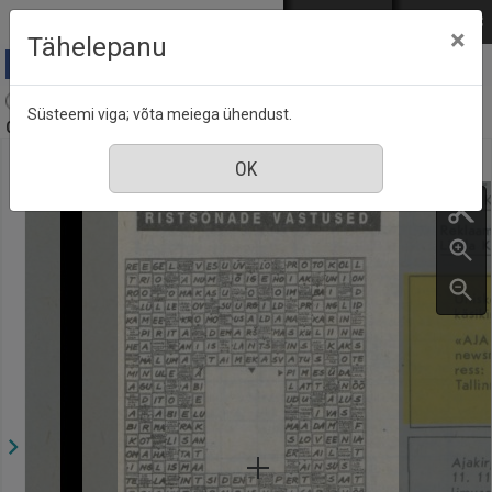
Mine põhisisu juurde
Logi sisse
ENG
РУС
×
Tähelepanu
Aja Pulss : Eesti ajakiri kõigile, nr. 23-24, 1
Süsteemi viga; võta meiega ühendust.
detsember 1991