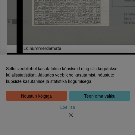
Lk. nummerdamata
Sellel veebilehel kasutatakse küpsiseid ning siin kogutakse
külalisstatistikat. Jätkates veebilehe kasutamist, nõustute
küpsiste kasutamise ja statistika kogumisega.
Eesti Rahvusraamatukogu
Tõnismägi 2, 15189 Tallinn
Kontakt: 6307 100
Nõustun kõigiga
Teen oma valiku
dea@rara.ee
Tutvustus
Loe lisa
Küpsiste info
Tagasiside
Abi
Uudised
Rahvusraamatukogu isikuandmete töötlemise korrast