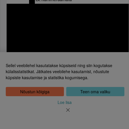
Sellel veebilehel kasutatakse küpsiseid ning siin kogutakse
külalisstatistikat. Jätkates veebilehe kasutamist, nõustute
küpsiste kasutamise ja statistika kogumisega.
Eesti Rahvusraamatukogu
Tõnismägi 2, 15189 Tallinn
Kontakt: 6307 100
Nõustun kõigiga
Teen oma valiku
dea@rara.ee
Tutvustus
Loe lisa
Küpsiste info
Tagasiside
Abi
Uudised
Rahvusraamatukogu isikuandmete töötlemise korrast