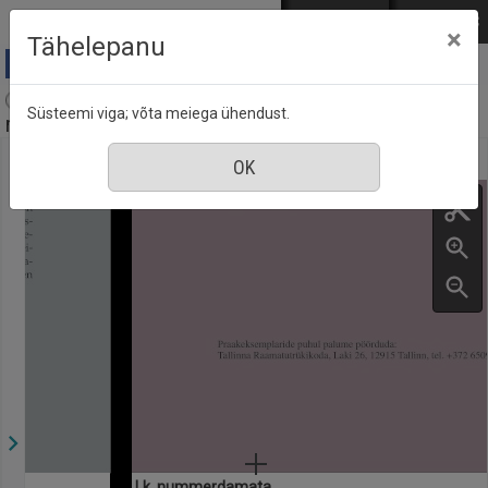
Mine põhisisu juurde
Logi sisse
ENG
РУС
×
Tähelepanu
Akadeemia : Eesti Kirjanike Liidu kuukiri Tartus,
Süsteemi viga; võta meiega ühendust.
nr. 1, jaanuar 2025
Lk. nummerdamata