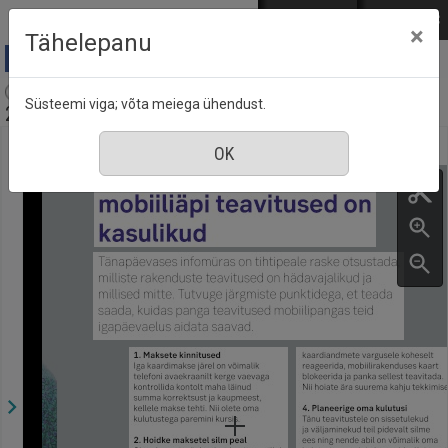
Mine põhisisu juurde
Logi sisse
ENG
РУС
×
Tähelepanu
Ambitsioon : SEB kliendiajakiri, nr. 1, veebruar
Süsteemi viga; võta meiega ühendust.
2019