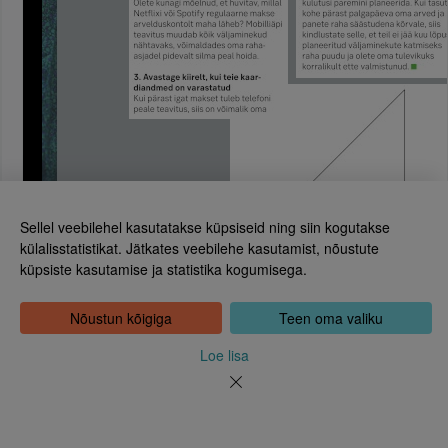
Sellel veebilehel kasutatakse küpsiseid ning siin kogutakse
külalisstatistikat. Jätkates veebilehe kasutamist, nõustute
küpsiste kasutamise ja statistika kogumisega.
Eesti Rahvusraamatukogu
Tõnismägi 2, 15189 Tallinn
Leht 13
Kontakt: 6307 100
Nõustun kõigiga
Teen oma valiku
dea@rara.ee
Tutvustus
Loe lisa
Küpsiste info
Tagasiside
Abi
Uudised
Rahvusraamatukogu isikuandmete töötlemise korrast