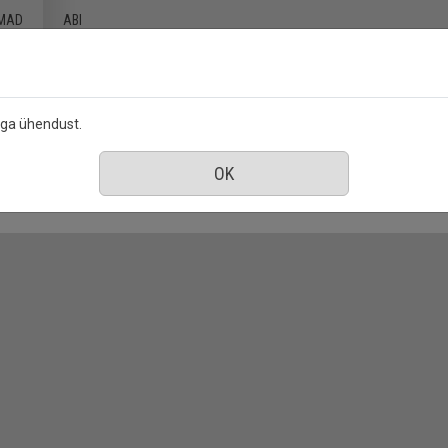
MAD
ABI
ega ühendust.