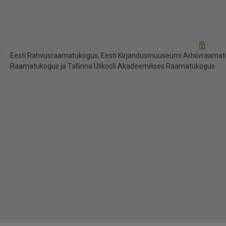
:
Eesti Rahvusraamatukogus, Eesti Kirjandusmuuseumi Arhiivraamatuk
Raamatukogus ja Tallinna Ülikooli Akadeemilises Raamatukogus