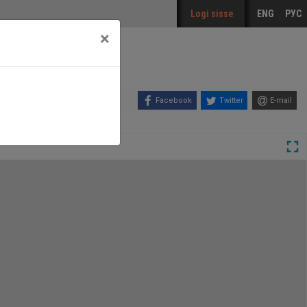
Logi sisse
ENG
РУС
×
Facebook
Twitter
E-mail