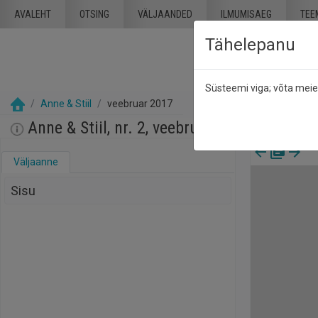
Mine põhisisu juurde
AVALEHT
OTSING
VÄLJAANDED
ILMUMISAEG
TEE
Tähelepanu
Süsteemi viga; võta mei
Anne & Stiil
veebruar 2017
Anne & Stiil, nr. 2, veebruar 2017
Väljaanne
Sisu