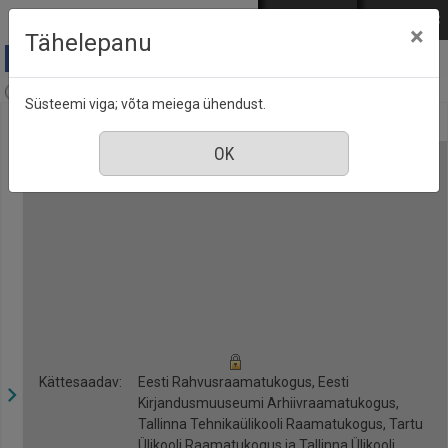
Mine põhisisu juurde
Logi sisse
ENG
РУС
×
Tähelepanu
Anne & Stiil, nr. 7, juuli 2017
Süsteemi viga; võta meiega ühendust.
Kättesaadav:
Eesti Rahvusraamatukogus, Eesti
Kirjandusmuuseumi Arhiivraamatukogus,
Tallinna Tehnikaülikooli Raamatukogus, Tartu
Ülikooli Raamatukogus ja Tallinna Ülikooli