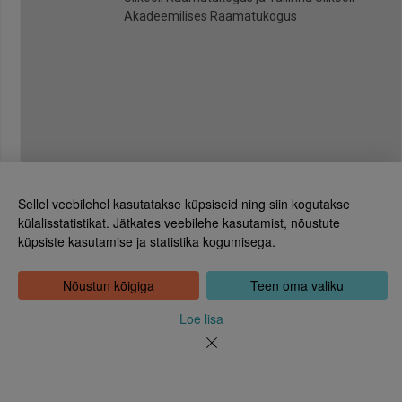
Akadeemilises Raamatukogus
Sellel veebilehel kasutatakse küpsiseid ning siin kogutakse
külalisstatistikat. Jätkates veebilehe kasutamist, nõustute
küpsiste kasutamise ja statistika kogumisega.
Eesti Rahvusraamatukogu
Tõnismägi 2, 15189 Tallinn
Kontakt: 6307 100
Nõustun kõigiga
Teen oma valiku
dea@rara.ee
Tutvustus
Loe lisa
Küpsiste info
Tagasiside
Abi
Uudised
Rahvusraamatukogu isikuandmete töötlemise korrast