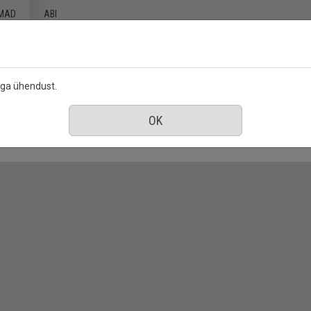
MAD
ABI
ega ühendust.