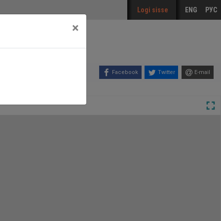
Logi sisse
ENG
РУС
×
Facebook
Twitter
E-mail