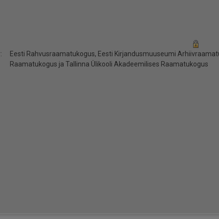
:
Eesti Rahvusraamatukogus, Eesti Kirjandusmuuseumi Arhiivraamatuk
Raamatukogus ja Tallinna Ülikooli Akadeemilises Raamatukogus