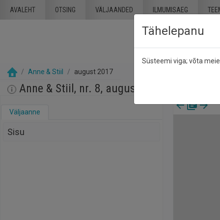
Mine põhisisu juurde
AVALEHT
OTSING
VÄLJAANDED
ILMUMISAEG
TEE
Tähelepanu
Süsteemi viga; võta mei
Anne & Stiil
august 2017
Anne & Stiil, nr. 8, august 2017
Väljaanne
Sisu