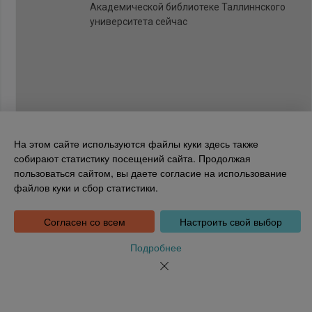
Академической библиотеке Таллиннского
университета сейчас
На этом сайте используются файлы куки здесь также
собирают статистику посещений сайта. Продолжая
пользоваться сайтом, вы даете согласие на использование
Национальная библиотека Эстонии
файлов куки и сбор статистики.
Tõnismägi 2, 15189 Tallinn
Инфотелефон: 6307 100
dea@rara.ee
Согласен со всем
Настроить свой выбор
Введение
Информация о файлах куки
Подробнее
Обратная связь
Помощь
Новости
Порядке обработки персональных данных Национальной
библиотеки