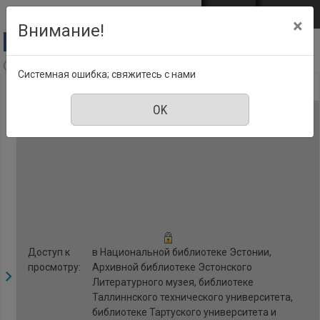
Перейти к основному содержанию
Войти
EST
ENG
×
Внимание!
Anne & Stiil, Номер 9, Сентябрь 2018
Системная ошибка; свяжитесь с нами
Доступ к
в Национальной библиотеке Эстонии,
просмотру:
Архивной библиотеке Эстонского
Литературного музея, библиотеке
Таллиннского технического университета,
библиотеке Тартуского университета и