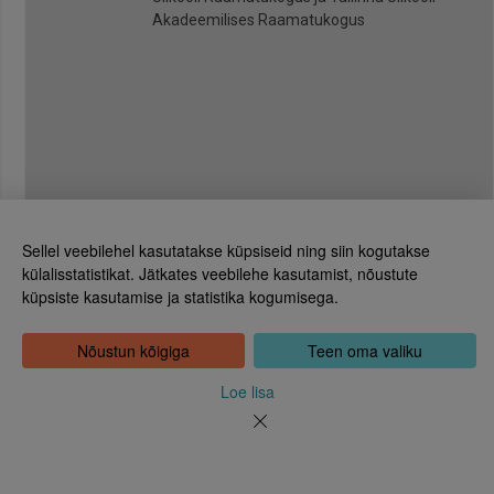
Akadeemilises Raamatukogus
Sellel veebilehel kasutatakse küpsiseid ning siin kogutakse
külalisstatistikat. Jätkates veebilehe kasutamist, nõustute
küpsiste kasutamise ja statistika kogumisega.
Eesti Rahvusraamatukogu
Tõnismägi 2, 15189 Tallinn
Kontakt: 6307 100
Nõustun kõigiga
Teen oma valiku
dea@rara.ee
Tutvustus
Loe lisa
Küpsiste info
Tagasiside
Abi
Uudised
Rahvusraamatukogu isikuandmete töötlemise korrast