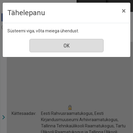
Mine põhisisu juurde
Logi sisse
ENG
РУС
×
Tähelepanu
Anne & Stiil, nr. 9, september 2018
Süsteemi viga; võta meiega ühendust.
Kättesaadav:
Eesti Rahvusraamatukogus, Eesti
Kirjandusmuuseumi Arhiivraamatukogus,
Tallinna Tehnikaülikooli Raamatukogus, Tartu
Ülikooli Raamatukogus ja Tallinna Ülikooli