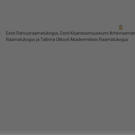
:
Eesti Rahvusraamatukogus, Eesti Kirjandusmuuseumi Arhiivraamatuk
Raamatukogus ja Tallinna Ülikooli Akadeemilises Raamatukogus