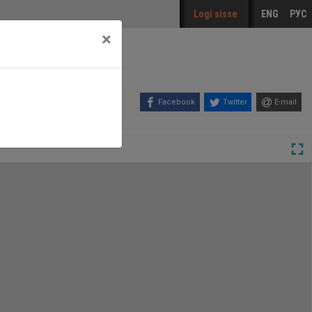
Logi sisse
ENG
РУС
×
Facebook
Twitter
E-mail