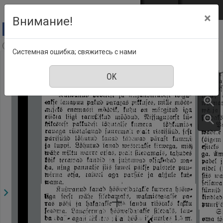
Перейти к основному содержанию
Войти
EST
ENG
×
Внимание!
Päewaleht, Номер 272, 12 Октябрь 1921
Системная ошибка; свяжитесь с нами