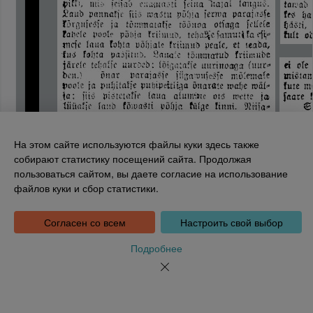
На этом сайте используются файлы куки здесь также
собирают статистику посещений сайта. Продолжая
пользоваться сайтом, вы даете согласие на использование
Национальная библиотека Эстонии
файлов куки и сбор статистики.
Tõnismägi 2, 15189 Tallinn
Инфотелефон: 6307 100
dea@rara.ee
Согласен со всем
Настроить свой выбор
Введение
Информация о файлах куки
Подробнее
Обратная связь
Помощь
Новости
Порядке обработки персональных данных Национальной
Leht 2
библиотеки