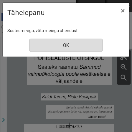
Mine põhisisu juurde
Logi sisse
ENG
РУС
×
Tähelepanu
Akadeemia : Eesti Kirjanike Liidu kuukiri Tartus,
Süsteemi viga; võta meiega ühendust.
nr. 5, mai 2023