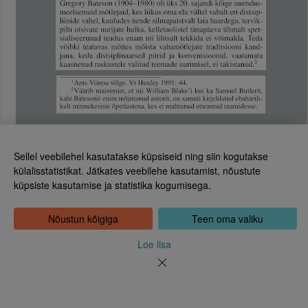
Sellel veebilehel kasutatakse küpsiseid ning siin kogutakse
külalisstatistikat. Jätkates veebilehe kasutamist, nõustute
küpsiste kasutamise ja statistika kogumisega.
Eesti Rahvusraamatukogu
Leht 830
Tõnismägi 2, 15189 Tallinn
Kontakt: 6307 100
Nõustun kõigiga
Teen oma valiku
dea@rara.ee
Tutvustus
Loe lisa
Küpsiste info
Tagasiside
Abi
Uudised
Rahvusraamatukogu isikuandmete töötlemise korrast